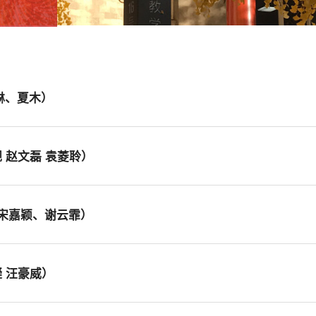
（李琳、夏木）
靓 赵文磊 袁菱聆）
nt（宋嘉颖、谢云霏）
凝 汪豪威）