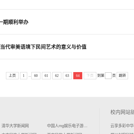
第一期顺利举办
：当代审美语境下民间艺术的意义与价值
...
上页
1
60
61
62
63
64
下页
到第
页
跳转
校内网站
清华大学新闻网
中国人mg娱乐电子游戏4155学新闻网
云享多彩中华