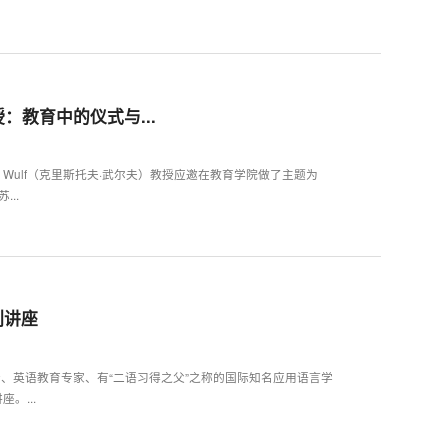
教育中的仪式与...
oph Wulf（克里斯托夫·武尔夫）教授应邀在教育学院做了主题为
...
列讲座
者、英语教育专家、有“二语习得之父”之称的国际知名应用语言学
。...