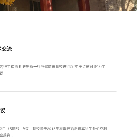
术交流
类)得主崔西·K.史密斯一行应邀前来我校进行以“中美诗歌对谈”为主
..
协议
（BISP）协议。我校将于2018年秋季开始派送本科生赴伯克利
资...