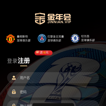
送
18
元
注册
登录