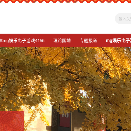
体mg娱乐电子游戏4155
理论园地
专题报道
mg娱乐电子