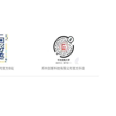
司官方B站
郑州创客科技有限公司官方抖音