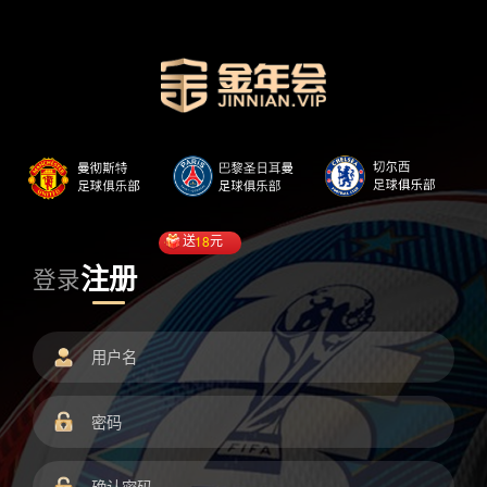
送
18
元
注册
登录