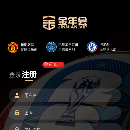
送
18
元
注册
登录