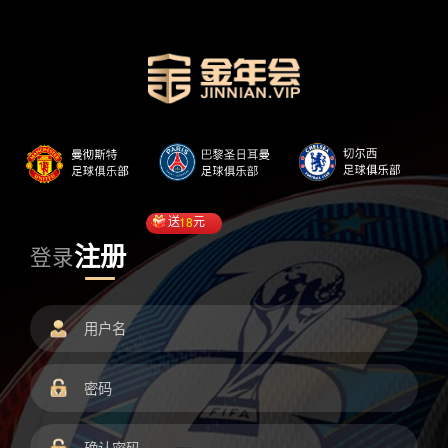
送
18
元
注册
登录