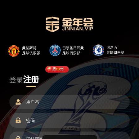
送
18
元
注册
登录