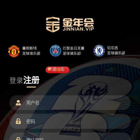
送
18
元
注册
登录