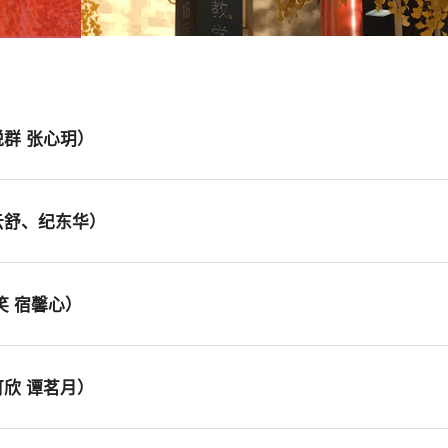
悦群 张心玥）
王云舒、纪东华）
张笑 宿馨心）
可欣 谭茗月）