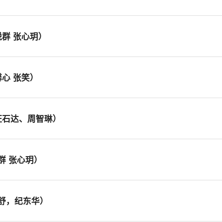
悦群 张心玥）
馨心 张笑）
阿旺石达、周智琳）
悦群 张心玥）
云舒，纪东华）