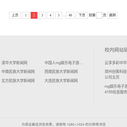
...
上页
1
2
3
4
5
49
下页
到第
页
跳转
校内网站
清华大学新闻网
中国人mg娱乐电子游戏4155学新闻网
云享多彩中华
中南民族大学新闻网
西南民族大学新闻网
郑州创客科技
公司主页
北方民族大学新闻网
大连民族大学新闻网
mg娱乐电子
4155信息服
为保证最佳浏览效果，请使用 1280×1024 的分辨率浏览