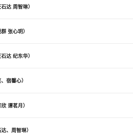
旺石达 周智琳）
悦群 张心玥）
旺石达 纪东华）
张笑、宿馨心）
可欣 谭茗月）
旺石达、周智琳）