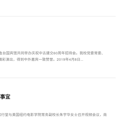
钓鱼台国宾馆共同举办庆祝中古建交60周年招待会。我校党委常委、
出，得到中外嘉宾一致赞誉。2019年4月8日...
学事宜
知行堂与美国纽约电影学院常务副校长朱宇华女士召开视频会议，商