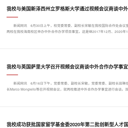
我校与美国新泽西州立罗格斯大学通过视频会议商谈中
新闻网讯 6月30日上午，校党委常委、副校长宋敏在我校国际合作处会议
两校在我校海南校区申办中外合作办学项目事宜。这是继2017年12月、2020年
我校与英国萨里大学召开视频会议商谈中外合作办学事
新闻网讯 ​6月16日下午，党委常委、副校长宋敏，党委常委、副校长田
长Marco Mongiello等召开视频会议，就两校推进中外合作办学事宜进行会谈
我校成功获批国家留学基金委2020年第二批创新型人才