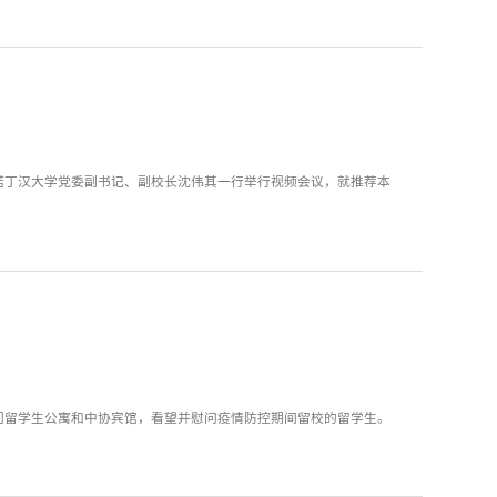
诺丁汉大学党委副书记、副校长沈伟其一行举行视频会议，就推荐本
西门留学生公寓和中协宾馆，看望并慰问疫情防控期间留校的留学生。