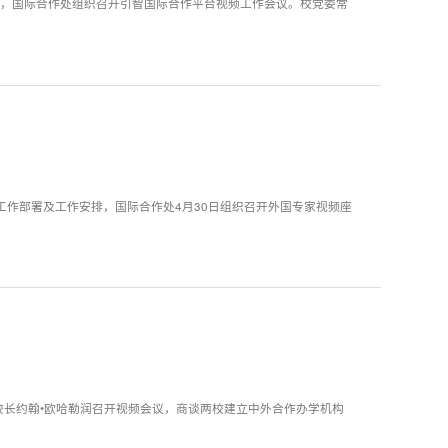
下午，国际合作处组织召开引智国际合作平台视频工作会议。校党委常
作部署及工作安排，国际合作处4月30日组织召开外国专家视频座
校长约翰•欧哈勒润召开视频会议，商谈两校建立中外合作办学机构