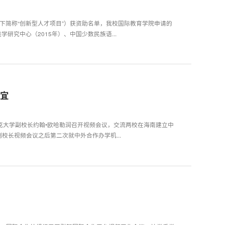
下简称“创新型人才项目”）获资助名单，我校国际教育学院申请的
研究中心（2015年）、中国少数民族语...
事宜
克大学副校长约翰•欧哈勒润召开视频会议，交流两校在海南建立中
校长视频会议之后第二次就中外合作办学机...