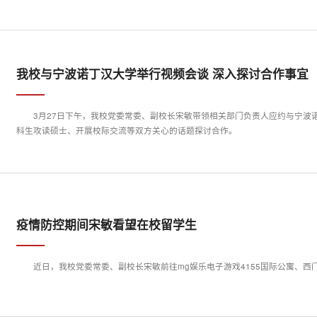
我校与宁波诺丁汉大学举行视频会谈 深入探讨合作事宜
3月27日下午，我校党委常委、副校长宋敏带领相关部门负责人应约与宁波
科生攻读硕士、开展校际交流等双方关心的话题探讨合作。
疫情防控期间宋敏看望在校留学生​
近日，我校党委常委、副校长宋敏前往mg娱乐电子游戏4155国际公寓、