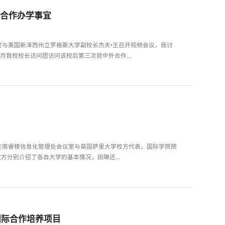
外合作办学事宜
室与美国新泽西州立罗格斯大学副校长杰夫•王召开视频会议，商讨
1月我校校长访问团访问该校后第三次就中外合作...
宜
琳在南睿楼信息化管理处会议室与英国萨里大学校方代表、国际学院院
。双方分别介绍了各自大学的基本情况，田琳还...
国际合作培养项目