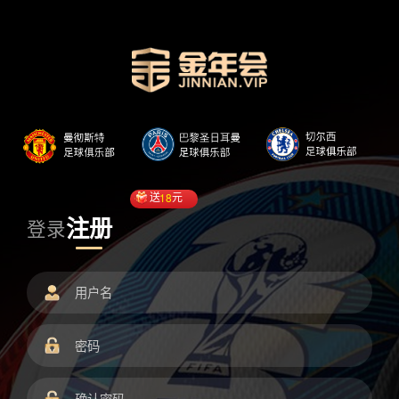
送
18
元
注册
登录