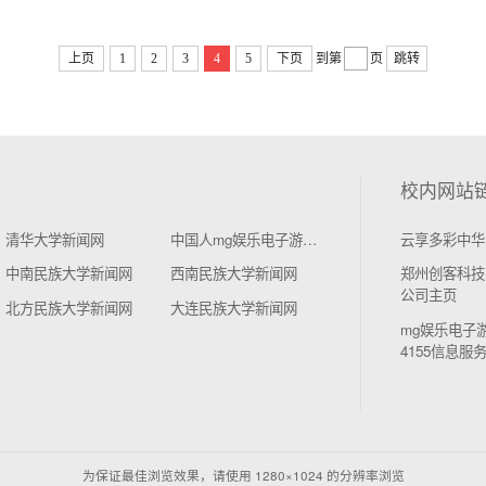
上页
1
2
3
4
5
下页
到第
页
跳转
校内网站
清华大学新闻网
中国人mg娱乐电子游戏4155学新闻网
云享多彩中华
中南民族大学新闻网
西南民族大学新闻网
郑州创客科技
公司主页
北方民族大学新闻网
大连民族大学新闻网
mg娱乐电子
4155信息服
为保证最佳浏览效果，请使用 1280×1024 的分辨率浏览