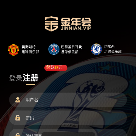
送
18
元
注册
登录