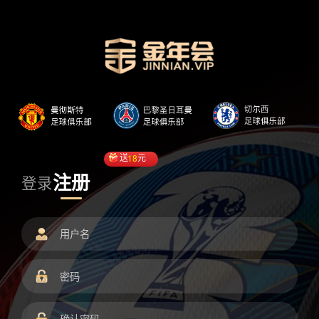
送
18
元
注册
登录